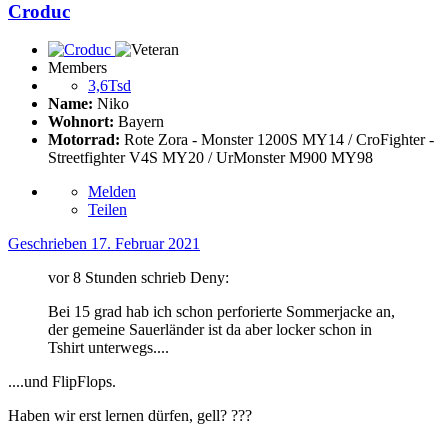
Croduc
Members
3,6Tsd
Name:
Niko
Wohnort:
Bayern
Motorrad:
Rote Zora - Monster 1200S MY14 / CroFighter -
Streetfighter V4S MY20 / UrMonster M900 MY98
Melden
Teilen
Geschrieben
17. Februar 2021
vor 8 Stunden schrieb Deny:
Bei 15 grad hab ich schon perforierte Sommerjacke an,
der gemeine Sauerländer ist da aber locker schon in
Tshirt unterwegs....
....und FlipFlops.
Haben wir erst lernen dürfen, gell?
?
?
?