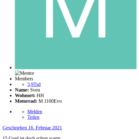
Members
3,9Tsd
Name:
Sven
Wohnort:
HH
Motorrad:
M 1100Evo
Melden
Teilen
Geschrieben
16. Februar 2021
15 Grad ist doch schon warm ...