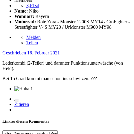
Members
3,6Tsd
Name:
Niko
Wohnort:
Bayern
Motorrad:
Rote Zora - Monster 1200S MY14 / CroFighter -
Streetfighter V4S MY20 / UrMonster M900 MY98
Melden
Teilen
Geschrieben
16. Februar 2021
Lederkombi (2-Teiler) und darunter Funktionsunterwäsche (von
Held).
Bei 15 Grad kommt man schon ins schwitzen.
??
?
1
Zitieren
Link zu diesem Kommentar