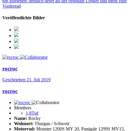
top zufrieden: deutlich tiefer als der originale Lenker und mehr zum
Vorderrad
Veröffentlichte Bilder
rocroc
Geschrieben
21. Juli 2019
rocroc
Members
1,8Tsd
Name:
Rocky
Wohnort:
Thurgau / Schweiz
Motorrad:
Monster 1200S MY 20, Panigale 1299S MY15,