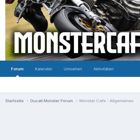
Forum
Kalender
Umsehen
Aktivitäten
Startseite
Ducati Monster Forum
Monster Cafe - Allgemeines