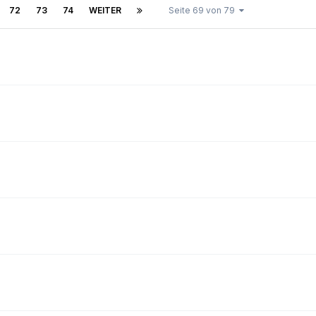
72
73
74
WEITER
Seite 69 von 79