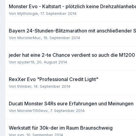
Monster Evo - Kaltstart - plötzlich keine Drehzahlanhe
Von
Mythologie
,
17. September 2014
Bayern 24-Stunden-Blitzmarathon mit anschließender
Von
MonsterMuc
,
16. September 2014
jeder hat eine 2-te Chance verdient so auch die M1200
Von
spyder19
,
20. August 2014
RexXer Evo "Professional Credit Light"
Von
thimber
,
14. September 2014
Ducati Monster S4Rs eure Erfahrungen und Meinungen
Von
Monster1100evo
,
7. September 2014
Werkstatt für 30k-der im Raum Braunschweig
Von
svn
,
10. September 2014