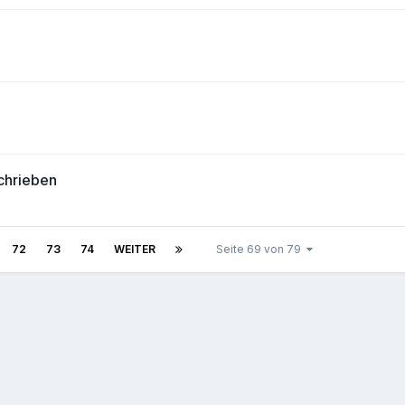
chrieben
72
73
74
WEITER
Seite 69 von 79