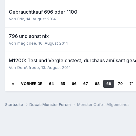
Gebrauchtkauf 696 oder 1100
Von
Erik
,
14. August 2014
796 und sonst nix
Von
magicdee
,
16. August 2014
M1200: Test und Vergleichstest, durchaus amüsant ges
Von
DonAlfredo
,
13. August 2014
VORHERIGE
64
65
66
67
68
69
70
71
Startseite
Ducati Monster Forum
Monster Cafe - Allgemeines