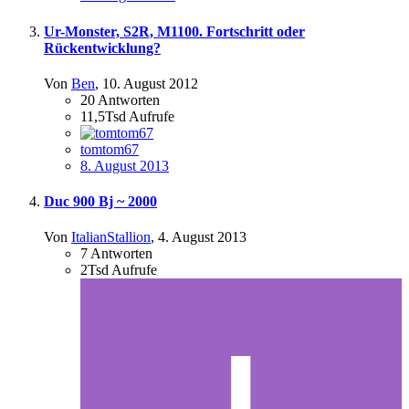
Ur-Monster, S2R, M1100. Fortschritt oder
Rückentwicklung?
Von
Ben
,
10. August 2012
20
Antworten
11,5Tsd
Aufrufe
tomtom67
8. August 2013
Duc 900 Bj ~ 2000
Von
ItalianStallion
,
4. August 2013
7
Antworten
2Tsd
Aufrufe