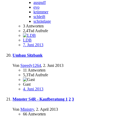
auspuff
evo
krümmer
schleift
schräglage
3
Antworten
2,4Tsd
Aufrufe
LDB
7. Juni 2013
Umbau Sitzbank
Von
Speedy1264
,
2. Juni 2013
11
Antworten
5,3Tsd
Aufrufe
Gast
4. Juni 2013
Monster S4R - Kaufberatung
1
2
3
Von
Ministry
,
2. April 2013
66
Antworten