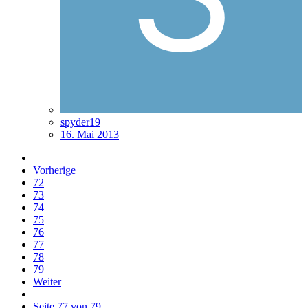
spyder19
16. Mai 2013
Vorherige
72
73
74
75
76
77
78
79
Weiter
Seite 77 von 79