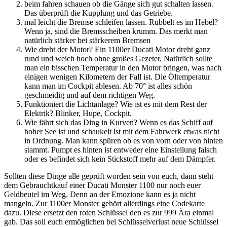
beim fahren schauen ob die Gänge sich gut schalten lassen.
Das überprüft die Kupplung und das Getriebe.
mal leicht die Bremse schleifen lassen. Rubbelt es im Hebel?
Wenn ja, sind die Bremsscheiben krumm. Das merkt man
natürlich stärker bei stärkerem Bremsen
Wie dreht der Motor? Ein 1100er Ducati Motor dreht ganz
rund und weich hoch ohne großes Gezeter. Natürlich sollte
man ein bisschen Temperatur in den Motor bringen, was nach
einigen wenigen Kilometern der Fall ist. Die Öltemperatur
kann man im Cockpit ablesen. Ab 70° ist alles schön
geschmeidig und auf dem richtigen Weg.
Funktioniert die Lichtanlage? Wie ist es mit dem Rest der
Elektrik? Blinker, Hupe, Cockpit.
Wie fährt sich das Ding in Kurven? Wenn es das Schiff auf
hoher See ist und schaukelt ist mit dem Fahrwerk etwas nicht
in Ordnung. Man kann spüren ob es von vorn oder von hinten
stammt. Pumpt es hinten ist entweder eine Einstellung falsch
oder es befindet sich kein Stickstoff mehr auf dem Dämpfer.
Sollten diese Dinge alle geprüft worden sein von euch, dann steht
dem Gebrauchtkauf einer Ducati Monster 1100 nur noch euer
Geldbeutel im Weg. Denn an der Emozione kann es ja nicht
mangeln. Zur 1100er Monster gehört allerdings eine Codekarte
dazu. Diese ersetzt den roten Schlüssel den es zur 999 Ära einmal
gab. Das soll euch ermöglichen bei Schlüsselverlust neue Schlüssel