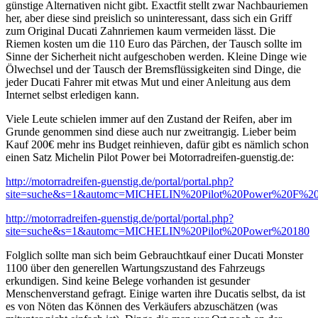
günstige Alternativen nicht gibt. Exactfit stellt zwar Nachbauriemen
her, aber diese sind preislich so uninteressant, dass sich ein Griff
zum Original Ducati Zahnriemen kaum vermeiden lässt. Die
Riemen kosten um die 110 Euro das Pärchen, der Tausch sollte im
Sinne der Sicherheit nicht aufgeschoben werden. Kleine Dinge wie
Ölwechsel und der Tausch der Bremsflüssigkeiten sind Dinge, die
jeder Ducati Fahrer mit etwas Mut und einer Anleitung aus dem
Internet selbst erledigen kann.
Viele Leute schielen immer auf den Zustand der Reifen, aber im
Grunde genommen sind diese auch nur zweitrangig. Lieber beim
Kauf 200€ mehr ins Budget reinhieven, dafür gibt es nämlich schon
einen Satz Michelin Pilot Power bei Motorradreifen-guenstig.de:
http://motorradreifen-guenstig.de/portal/portal.php?
site=suche&s=1&automc=MICHELIN%20Pilot%20Power%20F%
http://motorradreifen-guenstig.de/portal/portal.php?
site=suche&s=1&automc=MICHELIN%20Pilot%20Power%20180
Folglich sollte man sich beim Gebrauchtkauf einer Ducati Monster
1100 über den generellen Wartungszustand des Fahrzeugs
erkundigen. Sind keine Belege vorhanden ist gesunder
Menschenverstand gefragt. Einige warten ihre Ducatis selbst, da ist
es von Nöten das Können des Verkäufers abzuschätzen (was