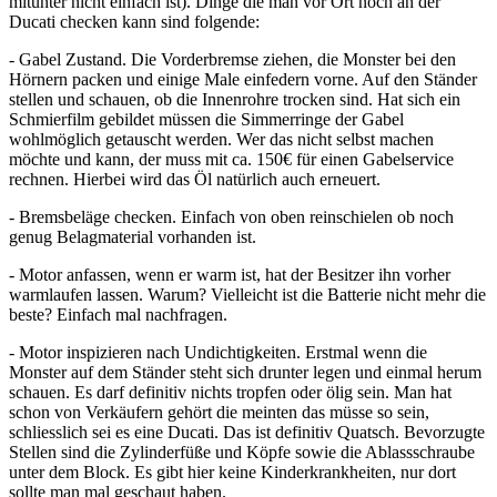
mitunter nicht einfach ist). Dinge die man vor Ort noch an der
Ducati checken kann sind folgende:
- Gabel Zustand. Die Vorderbremse ziehen, die Monster bei den
Hörnern packen und einige Male einfedern vorne. Auf den Ständer
stellen und schauen, ob die Innenrohre trocken sind. Hat sich ein
Schmierfilm gebildet müssen die Simmerringe der Gabel
wohlmöglich getauscht werden. Wer das nicht selbst machen
möchte und kann, der muss mit ca. 150€ für einen Gabelservice
rechnen. Hierbei wird das Öl natürlich auch erneuert.
- Bremsbeläge checken. Einfach von oben reinschielen ob noch
genug Belagmaterial vorhanden ist.
- Motor anfassen, wenn er warm ist, hat der Besitzer ihn vorher
warmlaufen lassen. Warum? Vielleicht ist die Batterie nicht mehr die
beste? Einfach mal nachfragen.
- Motor inspizieren nach Undichtigkeiten. Erstmal wenn die
Monster auf dem Ständer steht sich drunter legen und einmal herum
schauen. Es darf definitiv nichts tropfen oder ölig sein. Man hat
schon von Verkäufern gehört die meinten das müsse so sein,
schliesslich sei es eine Ducati. Das ist definitiv Quatsch. Bevorzugte
Stellen sind die Zylinderfüße und Köpfe sowie die Ablassschraube
unter dem Block. Es gibt hier keine Kinderkrankheiten, nur dort
sollte man mal geschaut haben.