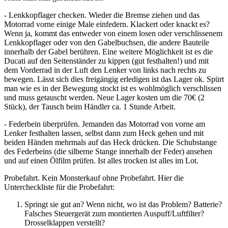
- Lenkkopflager checken. Wieder die Bremse ziehen und das
Motorrad vorne einige Male einfedern. Klackert oder knackt es?
Wenn ja, kommt das entweder von einem losen oder verschlissenem
Lenkkopflager oder von den Gabelbuchsen, die andere Bauteile
innerhalb der Gabel berühren. Eine weitere Möglichkeit ist es die
Ducati auf den Seitenständer zu kippen (gut festhalten!) und mit
dem Vorderrad in der Luft den Lenker von links nach rechts zu
bewegen. Lässt sich dies freigängig erledigen ist das Lager ok. Spürt
man wie es in der Bewegung stockt ist es wohlmöglich verschlissen
und muss getauscht werden. Neue Lager kosten um die 70€ (2
Stück), der Tausch beim Händler ca. 1 Stunde Arbeit.
- Federbein überprüfen. Jemanden das Motorrad von vorne am
Lenker festhalten lassen, selbst dann zum Heck gehen und mit
beiden Händen mehrmals auf das Heck drücken. Die Schubstange
des Federbeins (die silberne Stange innerhalb der Feder) ansehen
und auf einen Ölfilm prüfen. Ist alles trocken ist alles im Lot.
Probefahrt. Kein Monsterkauf ohne Probefahrt. Hier die
Untercheckliste für die Probefahrt:
Springt sie gut an? Wenn nicht, wo ist das Problem? Batterie?
Falsches Steuergerät zum montierten Auspuff/Luftfilter?
Drosselklappen verstellt?