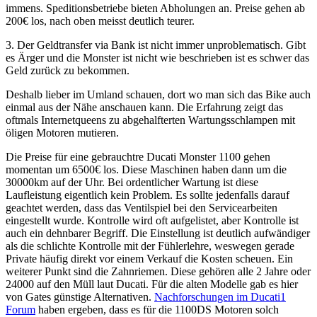
immens. Speditionsbetriebe bieten Abholungen an. Preise gehen ab
200€ los, nach oben meisst deutlich teurer.
3. Der Geldtransfer via Bank ist nicht immer unproblematisch. Gibt
es Ärger und die Monster ist nicht wie beschrieben ist es schwer das
Geld zurück zu bekommen.
Deshalb lieber im Umland schauen, dort wo man sich das Bike auch
einmal aus der Nähe anschauen kann. Die Erfahrung zeigt das
oftmals Internetqueens zu abgehalfterten Wartungsschlampen mit
öligen Motoren mutieren.
Die Preise für eine gebrauchtre Ducati Monster 1100 gehen
momentan um 6500€ los. Diese Maschinen haben dann um die
30000km auf der Uhr. Bei ordentlicher Wartung ist diese
Laufleistung eigentlich kein Problem. Es sollte jedenfalls darauf
geachtet werden, dass das Ventilspiel bei den Servicearbeiten
eingestellt wurde. Kontrolle wird oft aufgelistet, aber Kontrolle ist
auch ein dehnbarer Begriff. Die Einstellung ist deutlich aufwändiger
als die schlichte Kontrolle mit der Fühlerlehre, weswegen gerade
Private häufig direkt vor einem Verkauf die Kosten scheuen. Ein
weiterer Punkt sind die Zahnriemen. Diese gehören alle 2 Jahre oder
24000 auf den Müll laut Ducati. Für die alten Modelle gab es hier
von Gates günstige Alternativen.
Nachforschungen im Ducati1
Forum
haben ergeben, dass es für die 1100DS Motoren solch