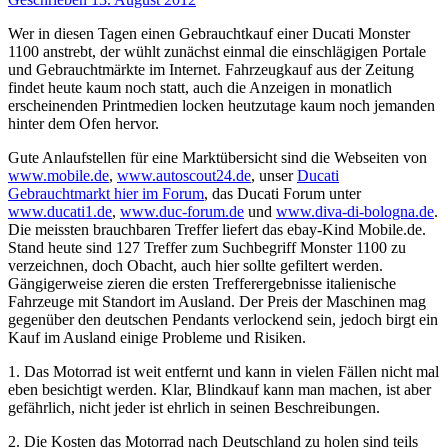
Wer in diesen Tagen einen Gebrauchtkauf einer Ducati Monster
1100 anstrebt, der wühlt zunächst einmal die einschlägigen Portale
und Gebrauchtmärkte im Internet. Fahrzeugkauf aus der Zeitung
findet heute kaum noch statt, auch die Anzeigen in monatlich
erscheinenden Printmedien locken heutzutage kaum noch jemanden
hinter dem Ofen hervor.
Gute Anlaufstellen für eine Marktübersicht sind die Webseiten von
www.mobile.de
,
www.autoscout24.de
, unser
Ducati
Gebrauchtmarkt hier im Forum
, das Ducati Forum unter
www.ducati1.de
,
www.duc-forum.de
und
www.diva-di-bologna.de
.
Die meissten brauchbaren Treffer liefert das ebay-Kind Mobile.de.
Stand heute sind 127 Treffer zum Suchbegriff Monster 1100 zu
verzeichnen, doch Obacht, auch hier sollte gefiltert werden.
Gängigerweise zieren die ersten Trefferergebnisse italienische
Fahrzeuge mit Standort im Ausland. Der Preis der Maschinen mag
gegenüber den deutschen Pendants verlockend sein, jedoch birgt ein
Kauf im Ausland einige Probleme und Risiken.
1. Das Motorrad ist weit entfernt und kann in vielen Fällen nicht mal
eben besichtigt werden. Klar, Blindkauf kann man machen, ist aber
gefährlich, nicht jeder ist ehrlich in seinen Beschreibungen.
2. Die Kosten das Motorrad nach Deutschland zu holen sind teils