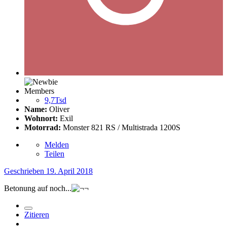
Members
9,7Tsd
Name:
Oliver
Wohnort:
Exil
Motorrad:
Monster 821 RS / Multistrada 1200S
Melden
Teilen
Geschrieben
19. April 2018
Betonung auf noch...
Zitieren