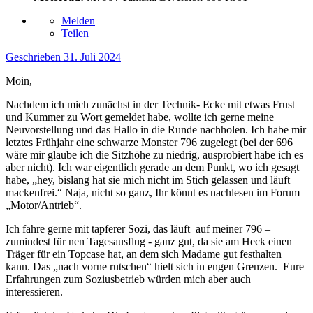
Melden
Teilen
Geschrieben
31. Juli 2024
Moin,
Nachdem ich mich zunächst in der Technik- Ecke mit etwas Frust
und Kummer zu Wort gemeldet habe, wollte ich gerne meine
Neuvorstellung und das Hallo in die Runde nachholen. Ich habe mir
letztes Frühjahr eine schwarze Monster 796 zugelegt (bei der 696
wäre mir glaube ich die Sitzhöhe zu niedrig, ausprobiert habe ich es
aber nicht). Ich war eigentlich gerade an dem Punkt, wo ich gesagt
habe, „hey, bislang hat sie mich nicht im Stich gelassen und läuft
mackenfrei.“ Naja, nicht so ganz, Ihr könnt es nachlesen im Forum
„Motor/Antrieb“.
Ich fahre gerne mit tapferer Sozi, das läuft auf meiner 796 –
zumindest für nen Tagesausflug - ganz gut, da sie am Heck einen
Träger für ein Topcase hat, an dem sich Madame gut festhalten
kann. Das „nach vorne rutschen“ hielt sich in engen Grenzen.
Eure
Erfahrungen zum Soziusbetrieb würden mich aber auch
interessieren.