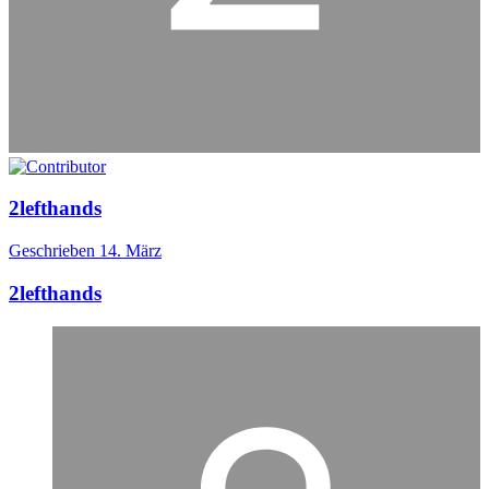
2lefthands
Geschrieben
14. März
2lefthands