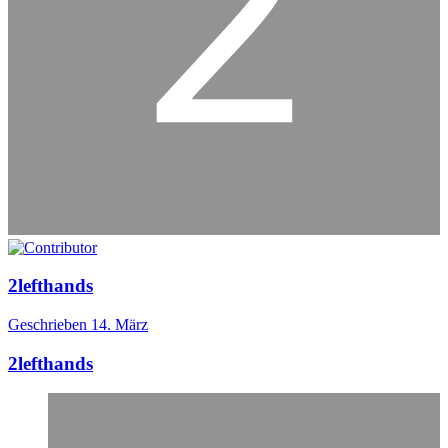
2lefthands
Geschrieben
14. März
2lefthands