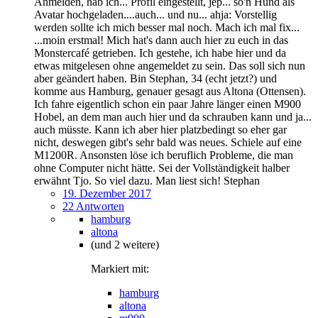
Anmelden, hab ich... Profil eingestellt, jep... so'n Hund als
Avatar hochgeladen....auch... und nu... ahja: Vorstellig
werden sollte ich mich besser mal noch. Mach ich mal fix...
...moin erstmal! Mich hat's dann auch hier zu euch in das
Monstercafé getrieben. Ich gestehe, ich habe hier und da
etwas mitgelesen ohne angemeldet zu sein. Das soll sich nun
aber geändert haben. Bin Stephan, 34 (echt jetzt?) und
komme aus Hamburg, genauer gesagt aus Altona (Ottensen).
Ich fahre eigentlich schon ein paar Jahre länger einen M900
Hobel, an dem man auch hier und da schrauben kann und ja...
auch müsste. Kann ich aber hier platzbedingt so eher gar
nicht, deswegen gibt's sehr bald was neues. Schiele auf eine
M1200R. Ansonsten löse ich beruflich Probleme, die man
ohne Computer nicht hätte. Sei der Vollständigkeit halber
erwähnt Tjo. So viel dazu. Man liest sich! Stephan
19. Dezember 2017
22 Antworten
hamburg
altona
(und 2 weitere)
Markiert mit:
hamburg
altona