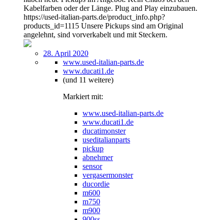
Kabelfarben oder der Länge. Plug and Play einzubauen.
https://used-italian-parts.de/product_info.php?
products_id=1115 Unsere Pickups sind am Original
angelehnt, sind vorverkabelt und mit Steckern.
28. April 2020
www.used-italian-parts.de
www.ducati1.de
(und 11 weitere)
Markiert mit:
www.used-italian-parts.de
www.ducati1.de
ducatimonster
useditalianparts
pickup
abnehmer
sensor
vergasermonster
ducordie
m600
m750
m900
900ss