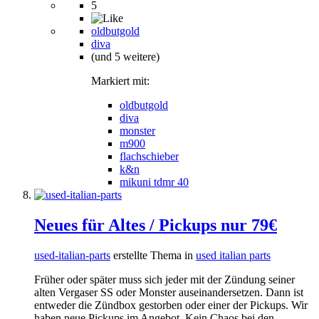
5
oldbutgold
diva
(und 5 weitere)
Markiert mit:
oldbutgold
diva
monster
m900
flachschieber
k&n
mikuni tdmr 40
Neues für Altes / Pickups nur 79€
used-italian-parts
erstellte Thema in
used italian parts
Früher oder später muss sich jeder mit der Zündung seiner
alten Vergaser SS oder Monster auseinandersetzen. Dann ist
entweder die Zündbox gestorben oder einer der Pickups. Wir
haben neue Pickups im Angebot. Kein Chaos bei den