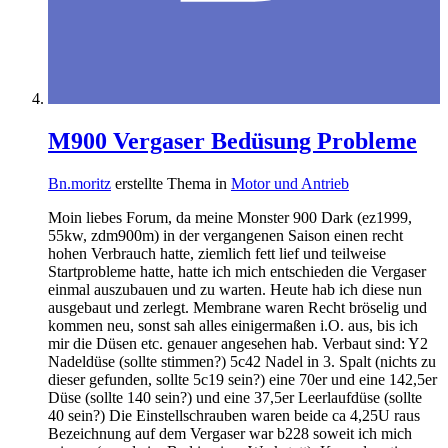
M900 Vergaser Bedüsung Probleme
Bn.moritz
erstellte Thema in
Motor und Antrieb
Moin liebes Forum, da meine Monster 900 Dark (ez1999,
55kw, zdm900m) in der vergangenen Saison einen recht
hohen Verbrauch hatte, ziemlich fett lief und teilweise
Startprobleme hatte, hatte ich mich entschieden die Vergaser
einmal auszubauen und zu warten. Heute hab ich diese nun
ausgebaut und zerlegt. Membrane waren Recht bröselig und
kommen neu, sonst sah alles einigermaßen i.O. aus, bis ich
mir die Düsen etc. genauer angesehen hab. Verbaut sind: Y2
Nadeldüse (sollte stimmen?) 5c42 Nadel in 3. Spalt (nichts zu
dieser gefunden, sollte 5c19 sein?) eine 70er und eine 142,5er
Düse (sollte 140 sein?) und eine 37,5er Leerlaufdüse (sollte
40 sein?) Die Einstellschrauben waren beide ca 4,25U raus
Bezeichnung auf dem Vergaser war b228 soweit ich mich