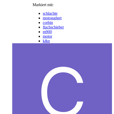
Markiert mit:
schlachte
motogadget
corbin
flachschieber
m900
motor
k&n