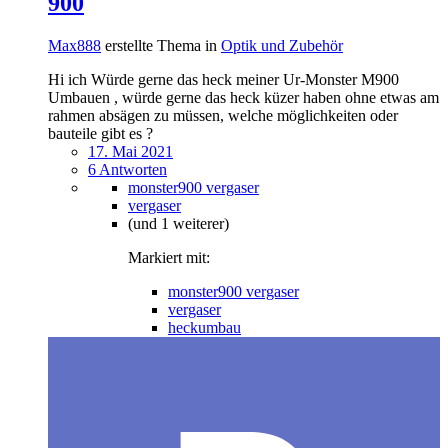
900
Max888
erstellte Thema in
Optik und Zubehör
Hi ich Würde gerne das heck meiner Ur-Monster M900
Umbauen , würde gerne das heck küzer haben ohne etwas am
rahmen absägen zu müssen, welche möglichkeiten oder
bauteile gibt es ?
17. Mai 2021
6 Antworten
monster900 vergaser
vergaser
(und 1 weiterer)
Markiert mit:
monster900 vergaser
vergaser
heckumbau