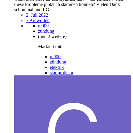
diese Probleme plötzlich stammen können? Vielen Dank
schon mal und LG.
2. Juli 2022
7 Antworten
m900
zündung
(und 2 weitere)
Markiert mit:
m900
zündung
elektrik
startproblem