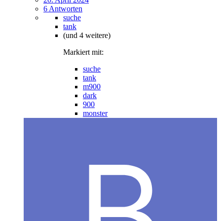
6 Antworten
suche
tank
(und 4 weitere)
Markiert mit:
suche
tank
m900
dark
900
monster