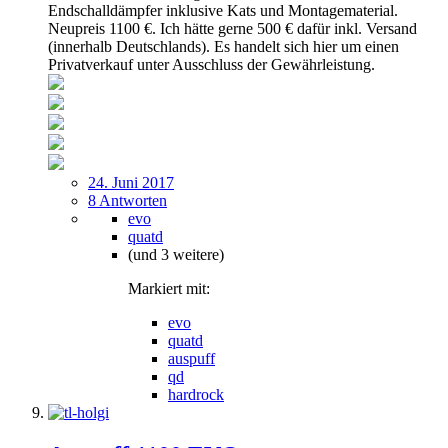
Endschalldämpfer inklusive Kats und Montagematerial.
Neupreis 1100 €. Ich hätte gerne 500 € dafür inkl. Versand
(innerhalb Deutschlands). Es handelt sich hier um einen
Privatverkauf unter Ausschluss der Gewährleistung.
24. Juni 2017
8 Antworten
evo
quatd
(und 3 weitere)
Markiert mit:
evo
quatd
auspuff
qd
hardrock