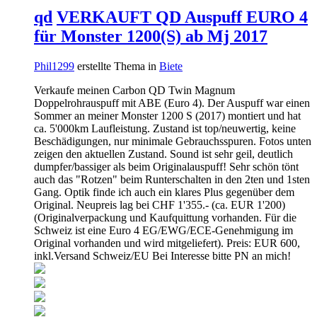
qd
VERKAUFT QD Auspuff EURO 4
für Monster 1200(S) ab Mj 2017
Phil1299
erstellte Thema in
Biete
Verkaufe meinen Carbon QD Twin Magnum
Doppelrohrauspuff mit ABE (Euro 4). Der Auspuff war einen
Sommer an meiner Monster 1200 S (2017) montiert und hat
ca. 5'000km Laufleistung. Zustand ist top/neuwertig, keine
Beschädigungen, nur minimale Gebrauchsspuren. Fotos unten
zeigen den aktuellen Zustand. Sound ist sehr geil, deutlich
dumpfer/bassiger als beim Originalauspuff! Sehr schön tönt
auch das "Rotzen" beim Runterschalten in den 2ten und 1sten
Gang. Optik finde ich auch ein klares Plus gegenüber dem
Original. Neupreis lag bei CHF 1'355.- (ca. EUR 1'200)
(Originalverpackung und Kaufquittung vorhanden. Für die
Schweiz ist eine Euro 4 EG/EWG/ECE-Genehmigung im
Original vorhanden und wird mitgeliefert). Preis: EUR 600,
inkl.Versand Schweiz/EU Bei Interesse bitte PN an mich!