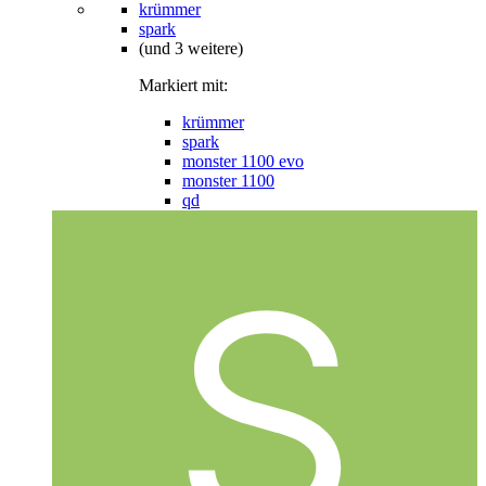
krümmer
spark
(und 3 weitere)
Markiert mit:
krümmer
spark
monster 1100 evo
monster 1100
qd