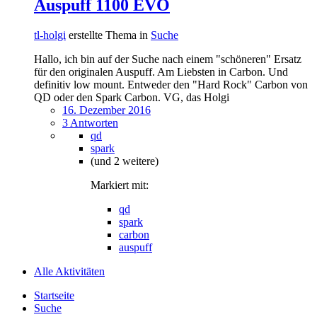
Auspuff 1100 EVO
tl-holgi
erstellte Thema in
Suche
Hallo, ich bin auf der Suche nach einem "schöneren" Ersatz
für den originalen Auspuff. Am Liebsten in Carbon. Und
definitiv low mount. Entweder den "Hard Rock" Carbon von
QD oder den Spark Carbon. VG, das Holgi
16. Dezember 2016
3 Antworten
qd
spark
(und 2 weitere)
Markiert mit:
qd
spark
carbon
auspuff
Alle Aktivitäten
Startseite
Suche