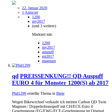
22. Januar 2020
1 Antwort
1200
my2017
(und 3 weitere)
Markiert mit:
1200
my2017
auspuff
mj2017
magnum
qd
PREISSENKUNG!! QD Auspuff
EURO 4 für Monster 1200(S) ab 2017
Phil1299
erstellte Thema in
Biete
Wegen Bikewechsel verkaufe ich meinen Carbon QD Twin
Magnum / Doppelrohrauspuff mit CH/ECE-Euro 4
Genehmigung (EG/EWG/ECE-Genehmigung im Original