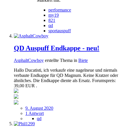
Markiert mit:
performance
my19
821
qd
sportauspuff
QD Auspuff Endkappe - neu!
AsphaltCowboy
erstellte Thema in
Biete
Hallo Ducatisti, ich verkaufe eine nagelneue und niemals
verbaute Endkappe für QD Magnum. Keine Kratzer oder
ähnliches. Die Endkappe diente als Ersatz. Forumspreis:
39,00 EUR .
9. August 2020
1 Antwort
qd