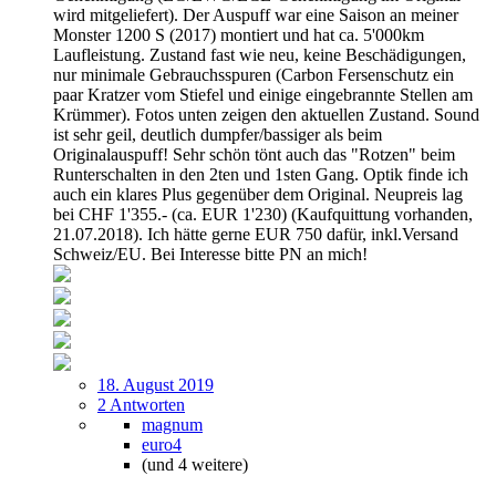
wird mitgeliefert). Der Auspuff war eine Saison an meiner
Monster 1200 S (2017) montiert und hat ca. 5'000km
Laufleistung. Zustand fast wie neu, keine Beschädigungen,
nur minimale Gebrauchsspuren (Carbon Fersenschutz ein
paar Kratzer vom Stiefel und einige eingebrannte Stellen am
Krümmer). Fotos unten zeigen den aktuellen Zustand. Sound
ist sehr geil, deutlich dumpfer/bassiger als beim
Originalauspuff! Sehr schön tönt auch das "Rotzen" beim
Runterschalten in den 2ten und 1sten Gang. Optik finde ich
auch ein klares Plus gegenüber dem Original. Neupreis lag
bei CHF 1'355.- (ca. EUR 1'230) (Kaufquittung vorhanden,
21.07.2018). Ich hätte gerne EUR 750 dafür, inkl.Versand
Schweiz/EU. Bei Interesse bitte PN an mich!
18. August 2019
2 Antworten
magnum
euro4
(und 4 weitere)