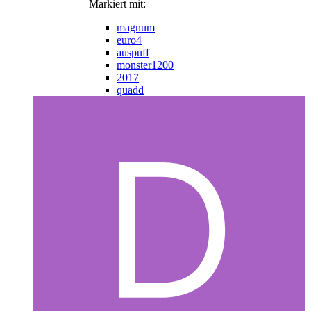
Markiert mit:
magnum
euro4
auspuff
monster1200
2017
quadd