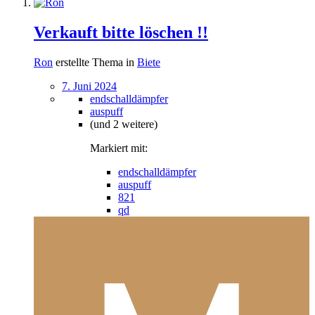
Verkauft bitte löschen !!
Ron
erstellte Thema in
Biete
7. Juni 2024
endschalldämpfer
auspuff
(und 2 weitere)
Markiert mit:
endschalldämpfer
auspuff
821
qd