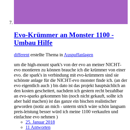
Evo-Krümmer an Monster 1100 -
Umbau Hilfe
different
erstellte Thema in
Auspuffanlagen
um die high-mount spark's von der evo an meiner NICHT-
evo montieren zu können brauche ich die krümmer von einer
evo. die spark's in verbindung mit evo-krümmern sind sie
schönste anlage für die NICHT-evo monster finde ich. (an der
evo eigentlich auch ) bis dato ist das projekt hauptsächlich an
den kosten gescheitert, nachdem ich gestern recht bezahlbar
an evo-sparks gekommen bin (noch nicht gekauft, sollte ich
aber bald machen) ist das ganze ein bischen realistischer
geworden (notiz an mich - unterm strich wäre schön langsam
preis-leistung besser würd ich meine 1100 verkaufen und
einfachne evo nehmen )
25. Januar 2018
11 Antworten