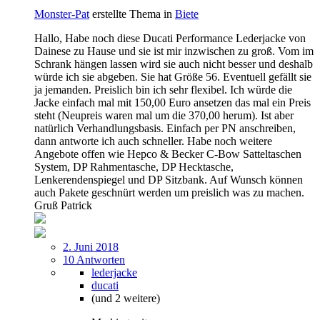
Monster-Pat
erstellte Thema in
Biete
Hallo, Habe noch diese Ducati Performance Lederjacke von
Dainese zu Hause und sie ist mir inzwischen zu groß. Vom im
Schrank hängen lassen wird sie auch nicht besser und deshalb
würde ich sie abgeben. Sie hat Größe 56. Eventuell gefällt sie
ja jemanden. Preislich bin ich sehr flexibel. Ich würde die
Jacke einfach mal mit 150,00 Euro ansetzen das mal ein Preis
steht (Neupreis waren mal um die 370,00 herum). Ist aber
natürlich Verhandlungsbasis. Einfach per PN anschreiben,
dann antworte ich auch schneller. Habe noch weitere
Angebote offen wie Hepco & Becker C-Bow Satteltaschen
System, DP Rahmentasche, DP Hecktasche,
Lenkerendenspiegel und DP Sitzbank. Auf Wunsch können
auch Pakete geschnürt werden um preislich was zu machen.
Gruß Patrick
2. Juni 2018
10 Antworten
lederjacke
ducati
(und 2 weitere)