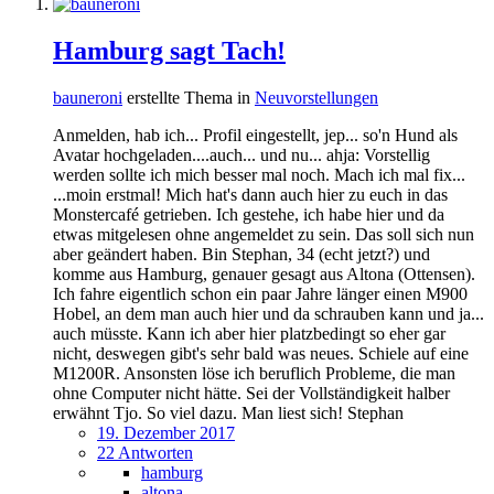
Hamburg sagt Tach!
bauneroni
erstellte Thema in
Neuvorstellungen
Anmelden, hab ich... Profil eingestellt, jep... so'n Hund als
Avatar hochgeladen....auch... und nu... ahja: Vorstellig
werden sollte ich mich besser mal noch. Mach ich mal fix...
...moin erstmal! Mich hat's dann auch hier zu euch in das
Monstercafé getrieben. Ich gestehe, ich habe hier und da
etwas mitgelesen ohne angemeldet zu sein. Das soll sich nun
aber geändert haben. Bin Stephan, 34 (echt jetzt?) und
komme aus Hamburg, genauer gesagt aus Altona (Ottensen).
Ich fahre eigentlich schon ein paar Jahre länger einen M900
Hobel, an dem man auch hier und da schrauben kann und ja...
auch müsste. Kann ich aber hier platzbedingt so eher gar
nicht, deswegen gibt's sehr bald was neues. Schiele auf eine
M1200R. Ansonsten löse ich beruflich Probleme, die man
ohne Computer nicht hätte. Sei der Vollständigkeit halber
erwähnt Tjo. So viel dazu. Man liest sich! Stephan
19. Dezember 2017
22 Antworten
hamburg
altona