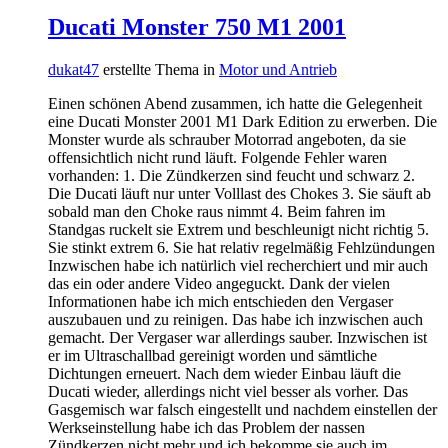
Ducati Monster 750 M1 2001
dukat47
erstellte Thema in
Motor und Antrieb
Einen schönen Abend zusammen, ich hatte die Gelegenheit
eine Ducati Monster 2001 M1 Dark Edition zu erwerben. Die
Monster wurde als schrauber Motorrad angeboten, da sie
offensichtlich nicht rund läuft. Folgende Fehler waren
vorhanden: 1. Die Zündkerzen sind feucht und schwarz 2.
Die Ducati läuft nur unter Volllast des Chokes 3. Sie säuft ab
sobald man den Choke raus nimmt 4. Beim fahren im
Standgas ruckelt sie Extrem und beschleunigt nicht richtig 5.
Sie stinkt extrem 6. Sie hat relativ regelmäßig Fehlzündungen
Inzwischen habe ich natürlich viel recherchiert und mir auch
das ein oder andere Video angeguckt. Dank der vielen
Informationen habe ich mich entschieden den Vergaser
auszubauen und zu reinigen. Das habe ich inzwischen auch
gemacht. Der Vergaser war allerdings sauber. Inzwischen ist
er im Ultraschallbad gereinigt worden und sämtliche
Dichtungen erneuert. Nach dem wieder Einbau läuft die
Ducati wieder, allerdings nicht viel besser als vorher. Das
Gasgemisch war falsch eingestellt und nachdem einstellen der
Werkseinstellung habe ich das Problem der nassen
Zündkerzen nicht mehr und ich bekomme sie auch im