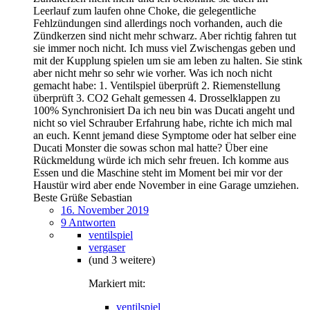
Leerlauf zum laufen ohne Choke, die gelegentliche
Fehlzündungen sind allerdings noch vorhanden, auch die
Zündkerzen sind nicht mehr schwarz. Aber richtig fahren tut
sie immer noch nicht. Ich muss viel Zwischengas geben und
mit der Kupplung spielen um sie am leben zu halten. Sie stink
aber nicht mehr so sehr wie vorher. Was ich noch nicht
gemacht habe: 1. Ventilspiel überprüft 2. Riemenstellung
überprüft 3. CO2 Gehalt gemessen 4. Drosselklappen zu
100% Synchronisiert Da ich neu bin was Ducati angeht und
nicht so viel Schrauber Erfahrung habe, richte ich mich mal
an euch. Kennt jemand diese Symptome oder hat selber eine
Ducati Monster die sowas schon mal hatte? Über eine
Rückmeldung würde ich mich sehr freuen. Ich komme aus
Essen und die Maschine steht im Moment bei mir vor der
Haustür wird aber ende November in eine Garage umziehen.
Beste Grüße Sebastian
16. November 2019
9 Antworten
ventilspiel
vergaser
(und 3 weitere)
Markiert mit:
ventilspiel