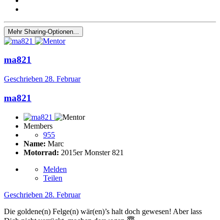
Mehr Sharing-Optionen...
ma821
Geschrieben
28. Februar
ma821
Members
955
Name:
Marc
Motorrad:
2015er Monster 821
Melden
Teilen
Geschrieben
28. Februar
Die goldene(n) Felge(n) wär(en)’s halt doch gewesen! Aber lass