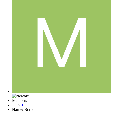
Members
6
Name:
Bernd