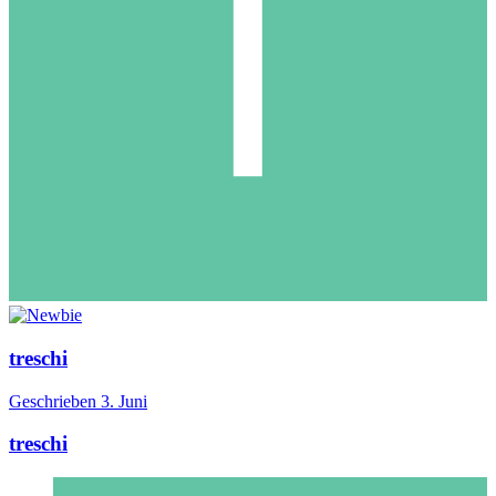
treschi
Geschrieben
3. Juni
treschi