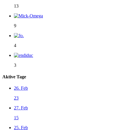
13
9
4
3
Aktive Tage
26. Feb
23
27. Feb
15
25. Feb