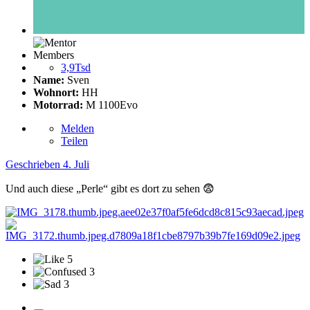
Members
3,9Tsd
Name:
Sven
Wohnort:
HH
Motorrad:
M 1100Evo
Melden
Teilen
Geschrieben
4. Juli
Und auch diese „Perle“ gibt es dort zu sehen
😨
5
3
3