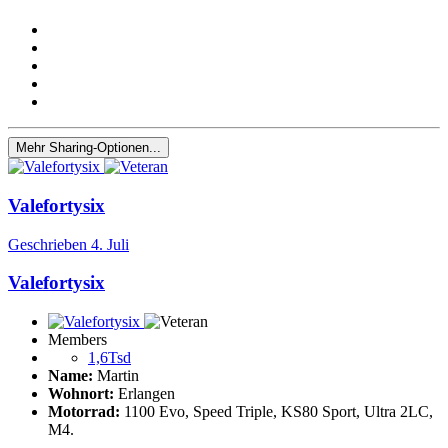
Mehr Sharing-Optionen...
Valefortysix
Geschrieben
4. Juli
Valefortysix
Members
1,6Tsd
Name:
Martin
Wohnort:
Erlangen
Motorrad:
1100 Evo, Speed Triple, KS80 Sport, Ultra 2LC,
M4.