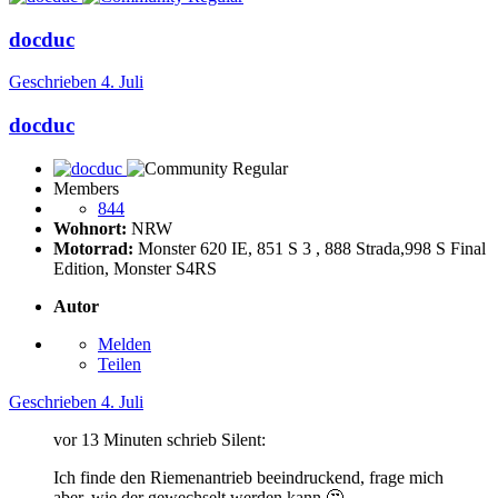
docduc
Geschrieben
4. Juli
docduc
Members
844
Wohnort:
NRW
Motorrad:
Monster 620 IE, 851 S 3 , 888 Strada,998 S Final
Edition, Monster S4RS
Autor
Melden
Teilen
Geschrieben
4. Juli
vor 13 Minuten schrieb Silent:
Ich finde den Riemenantrieb beeindruckend, frage mich
aber, wie der gewechselt werden kann
🤔