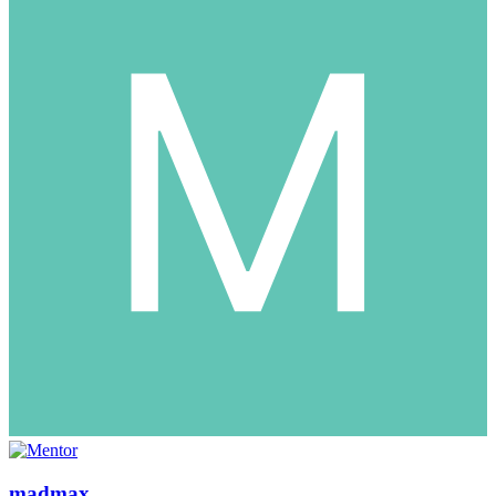
madmax