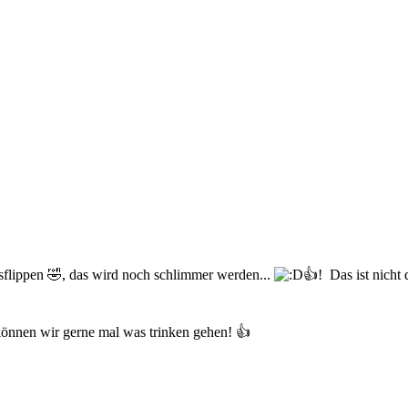
usflippen
🤣
, das wird noch schlimmer werden...
👍
! Das ist nicht
da können wir gerne mal was trinken gehen!
👍