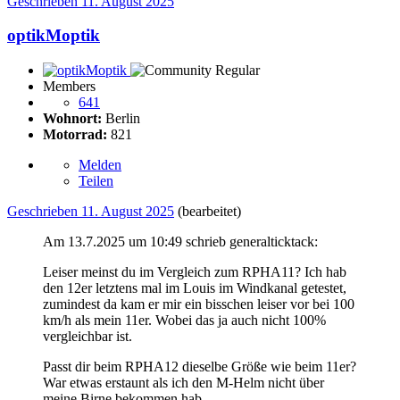
Geschrieben
11. August 2025
optikMoptik
Members
641
Wohnort:
Berlin
Motorrad:
821
Melden
Teilen
Geschrieben
11. August 2025
(bearbeitet)
Am 13.7.2025 um 10:49 schrieb generalticktack:
Leiser meinst du im Vergleich zum RPHA11? Ich hab
den 12er letztens mal im Louis im Windkanal getestet,
zumindest da kam er mir ein bisschen leiser vor bei 100
km/h als mein 11er. Wobei das ja auch nicht 100%
vergleichbar ist.
Passt dir beim RPHA12 dieselbe Größe wie beim 11er?
War etwas erstaunt als ich den M-Helm nicht über
meine Birne bekommen hab.