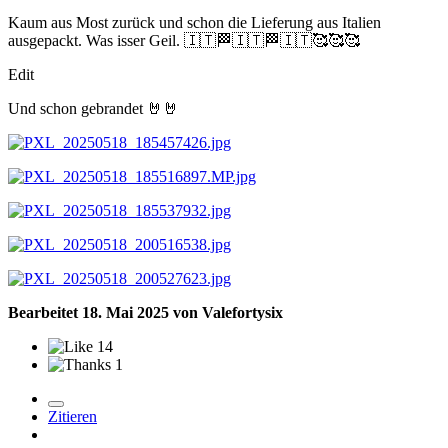
Kaum aus Most zurück und schon die Lieferung aus Italien
ausgepackt. Was isser Geil.
🇮🇹
🏁
🇮🇹
🏁
🇮🇹
🥰
🥰
🥰
Edit
Und schon gebrandet
🤘
🤘
Bearbeitet
18. Mai 2025
von Valefortysix
14
1
Zitieren