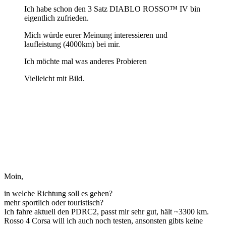
Ich habe schon den 3 Satz DIABLO ROSSO™ IV bin
eigentlich zufrieden.
Mich würde eurer Meinung interessieren und
laufleistung (4000km) bei mir.
Ich möchte mal was anderes Probieren
Vielleicht mit Bild.
DIABLO ROSSO™ IV
AS HOT AS HELL. Der
DIABLO ROSSO™ IV
AS HOT AS HELL. Der
Moin,
in welche Richtung soll es gehen?
mehr sportlich oder touristisch?
Ich fahre aktuell den PDRC2, passt mir sehr gut, hält ~3300 km.
Rosso 4 Corsa will ich auch noch testen, ansonsten gibts keine