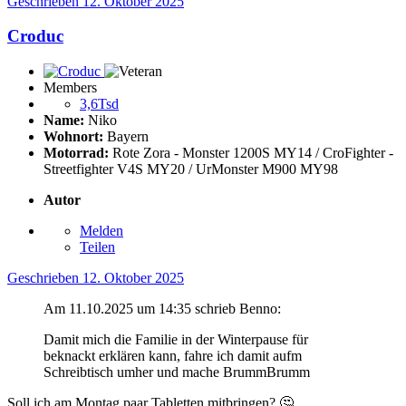
Geschrieben
12. Oktober 2025
Croduc
Members
3,6Tsd
Name:
Niko
Wohnort:
Bayern
Motorrad:
Rote Zora - Monster 1200S MY14 / CroFighter -
Streetfighter V4S MY20 / UrMonster M900 MY98
Autor
Melden
Teilen
Geschrieben
12. Oktober 2025
Am 11.10.2025 um 14:35 schrieb Benno:
Damit mich die Familie in der Winterpause für
beknackt erklären kann, fahre ich damit aufm
Schreibtisch umher und mache BrummBrumm
Soll ich am Montag paar Tabletten mitbringen?
🤔