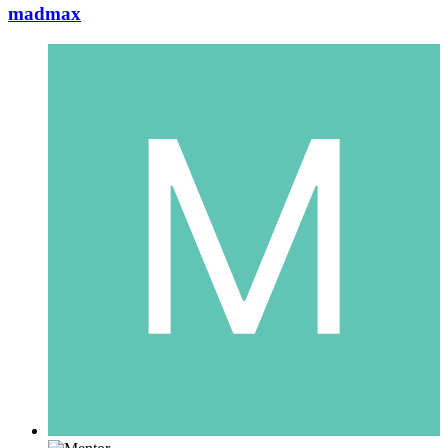
madmax