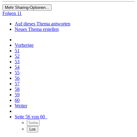
Mehr Sharing-Optionen...
Folgen
11
Auf dieses Thema antworten
Neues Thema erstellen
Vorherige
51
52
53
54
55
56
57
58
59
60
Weiter
Seite 56 von 60