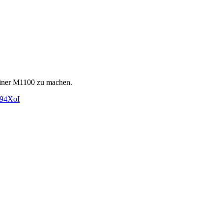
iner M1100 zu machen.
p94XoI