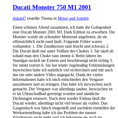
Ducati Monster 750 M1 2001
dukat47
erstellte Thema in
Motor und Antrieb
Einen schönen Abend zusammen, ich hatte die Gelegenheit
eine Ducati Monster 2001 M1 Dark Edition zu erwerben. Die
Monster wurde als schrauber Motorrad angeboten, da sie
offensichtlich nicht rund läuft. Folgende Fehler waren
vorhanden: 1. Die Zündkerzen sind feucht und schwarz 2.
Die Ducati läuft nur unter Volllast des Chokes 3. Sie säuft ab
sobald man den Choke raus nimmt 4. Beim fahren im
Standgas ruckelt sie Extrem und beschleunigt nicht richtig 5.
Sie stinkt extrem 6. Sie hat relativ regelmäßig Fehlzündungen
Inzwischen habe ich natürlich viel recherchiert und mir auch
das ein oder andere Video angeguckt. Dank der vielen
Informationen habe ich mich entschieden den Vergaser
auszubauen und zu reinigen. Das habe ich inzwischen auch
gemacht. Der Vergaser war allerdings sauber. Inzwischen ist
er im Ultraschallbad gereinigt worden und sämtliche
Dichtungen erneuert. Nach dem wieder Einbau läuft die
Ducati wieder, allerdings nicht viel besser als vorher. Das
Gasgemisch war falsch eingestellt und nachdem einstellen der
Werkseinstellung habe ich das Problem der nassen
Zündkerzen nicht mehr und ich bekomme sie auch im