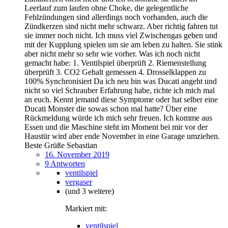
Leerlauf zum laufen ohne Choke, die gelegentliche
Fehlzündungen sind allerdings noch vorhanden, auch die
Zündkerzen sind nicht mehr schwarz. Aber richtig fahren tut
sie immer noch nicht. Ich muss viel Zwischengas geben und
mit der Kupplung spielen um sie am leben zu halten. Sie stink
aber nicht mehr so sehr wie vorher. Was ich noch nicht
gemacht habe: 1. Ventilspiel überprüft 2. Riemenstellung
überprüft 3. CO2 Gehalt gemessen 4. Drosselklappen zu
100% Synchronisiert Da ich neu bin was Ducati angeht und
nicht so viel Schrauber Erfahrung habe, richte ich mich mal
an euch. Kennt jemand diese Symptome oder hat selber eine
Ducati Monster die sowas schon mal hatte? Über eine
Rückmeldung würde ich mich sehr freuen. Ich komme aus
Essen und die Maschine steht im Moment bei mir vor der
Haustür wird aber ende November in eine Garage umziehen.
Beste Grüße Sebastian
16. November 2019
9 Antworten
ventilspiel
vergaser
(und 3 weitere)
Markiert mit:
ventilspiel