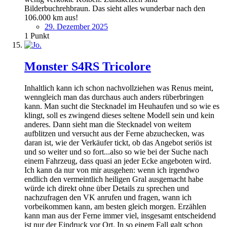
Bilderbuchrehbraun. Das sieht alles wunderbar nach den
106.000 km aus!
29. Dezember 2025
1
Punkt
Monster S4RS Tricolore
Inhaltlich kann ich schon nachvollziehen was Renus meint,
wenngleich man das durchaus auch anders rüberbringen
kann. Man sucht die Stecknadel im Heuhaufen und so wie es
klingt, soll es zwingend dieses seltene Modell sein und kein
anderes. Dann sieht man die Stecknadel von weitem
aufblitzen und versucht aus der Ferne abzuchecken, was
daran ist, wie der Verkäufer tickt, ob das Angebot seriös ist
und so weiter und so fort...also so wie bei der Suche nach
einem Fahrzeug, dass quasi an jeder Ecke angeboten wird.
Ich kann da nur von mir ausgehen: wenn ich irgendwo
endlich den vermeintlich heiligen Gral ausgemacht habe
würde ich direkt ohne über Details zu sprechen und
nachzufragen den VK anrufen und fragen, wann ich
vorbeikommen kann, am besten gleich morgen. Erzählen
kann man aus der Ferne immer viel, insgesamt entscheidend
ist nur der Eindruck vor Ort. In so einem Fall galt schon