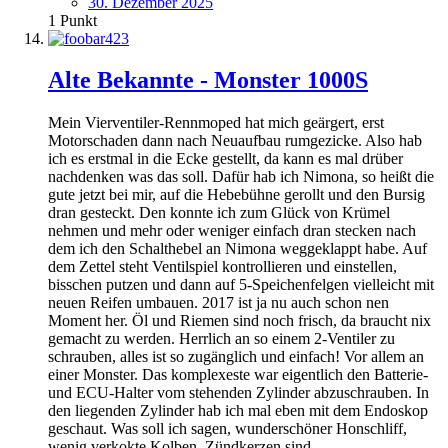
30. Dezember 2025
1
Punkt
Alte Bekannte - Monster 1000S
Mein Vierventiler-Rennmoped hat mich geärgert, erst
Motorschaden dann nach Neuaufbau rumgezicke. Also hab
ich es erstmal in die Ecke gestellt, da kann es mal drüber
nachdenken was das soll. Dafür hab ich Nimona, so heißt die
gute jetzt bei mir, auf die Hebebühne gerollt und den Bursig
dran gesteckt. Den konnte ich zum Glück von Krümel
nehmen und mehr oder weniger einfach dran stecken nach
dem ich den Schalthebel an Nimona weggeklappt habe. Auf
dem Zettel steht Ventilspiel kontrollieren und einstellen,
bisschen putzen und dann auf 5-Speichenfelgen vielleicht mit
neuen Reifen umbauen. 2017 ist ja nu auch schon nen
Moment her. Öl und Riemen sind noch frisch, da braucht nix
gemacht zu werden. Herrlich an so einem 2-Ventiler zu
schrauben, alles ist so zugänglich und einfach! Vor allem an
einer Monster. Das komplexeste war eigentlich den Batterie-
und ECU-Halter vom stehenden Zylinder abzuschrauben. In
den liegenden Zylinder hab ich mal eben mit dem Endoskop
geschaut. Was soll ich sagen, wunderschöner Honschliff,
wenig verkokte Kolben. Zündkerzen sind